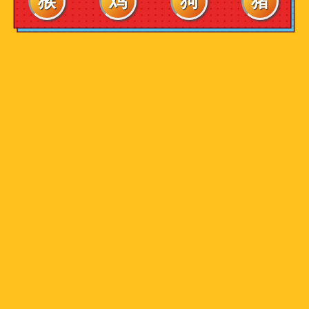
猴
鸡
狗
猪