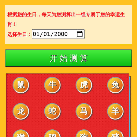
根据您的生日，每天为您测算出一组专属于您的幸运生
肖！
选择生日：
开 始 测 算
鼠
牛
虎
兔
龙
蛇
马
羊